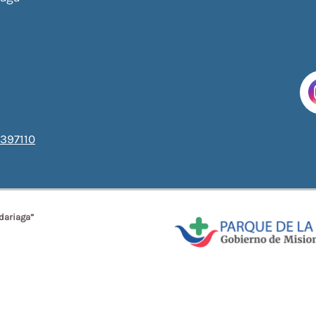
397110
dariaga”