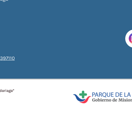
397110
dariaga”