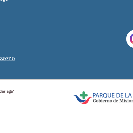
397110
dariaga”