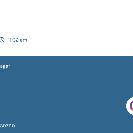
11:32 am
iaga”
397110