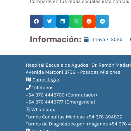
Comparte en tus redes sociales esta noticia:
Información:
mayo 7, 2025
Hospital Escuela de Agudos “Dr. Ramón Madar
Avenida Marconi 3736 – Posadas Misiones
Como llegar
Teléfonos
+54 376 4443700 (Conmutador)
+54 376 4443777 (Emergencia)
Whatsapp:
Turnos Consultas Médicas +54
376 394832
Turnos de Diagnóstico por Imágenes +54
376 4