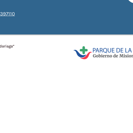
397110
dariaga”