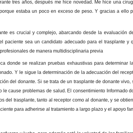
urante tres años, después me hice novedad. Me hice una cirug
 porque estaba un poco en exceso de peso. Y gracias a ello p
te es crucial y complejo, abarcando desde la evaluación del
el paciente sea un candidato adecuado para el trasplante y 
profesionales de manera multidisciplinaria previa
ca donde se realizan pruebas exhaustivas para determinar la
onado. Y le sigue la determinación de la adecuación del recep
ación del donante. Si se trata de un trasplante de donante vivo, 
o le cause problemas de salud. El consentimiento Informado d
sos del trasplante, tanto al receptor como al donante, y se obti
ente para adherirse al tratamiento a largo plazo y el apoyo fam