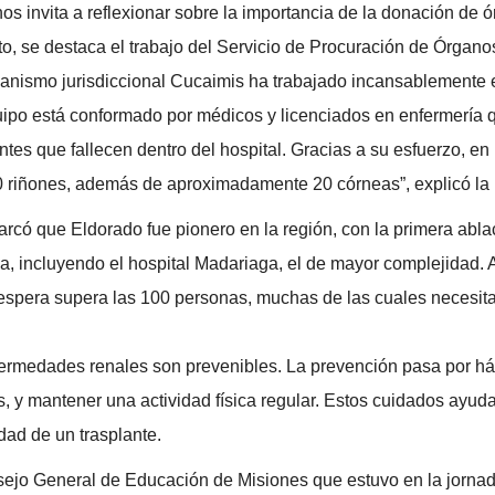
os invita a reflexionar sobre la importancia de la donación de 
o, se destaca el trabajo del Servicio de Procuración de Órganos 
anismo jurisdiccional Cucaimis ha trabajado incansablemente 
quipo está conformado por médicos y licenciados en enfermería qu
tes que fallecen dentro del hospital. Gracias a su esfuerzo, en
0 riñones, además de aproximadamente 20 córneas”, explicó la 
arcó que Eldorado fue pionero en la región, con la primera abla
ia, incluyendo el hospital Madariaga, el de mayor complejidad.
e espera supera las 100 personas, muchas de las cuales necesitan 
nfermedades renales son prevenibles. La prevención pasa por h
, y mantener una actividad física regular. Estos cuidados ayuda
ad de un trasplante.
sejo General de Educación de Misiones que estuvo en la jornada