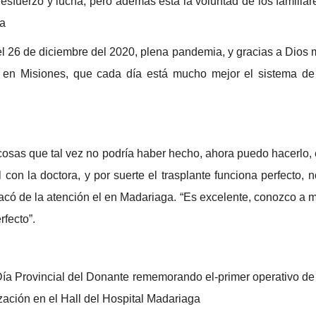
esfuerzo y lucha, pero además está la voluntad de los familia
da
 el 26 de diciembre del 2020, plena pandemia, y gracias a Dio
e en Misiones, que cada día está mucho mejor el sistema de
sas que tal vez no podría haber hecho, ahora puedo hacerlo, 
on la doctora, y por suerte el trasplante funciona perfecto,
acó de la atención el en Madariaga. “Es excelente, conozco a
rfecto”.
ía Provincial del Donante rememorando el-primer operativo de
zación en el Hall del Hospital Madariaga