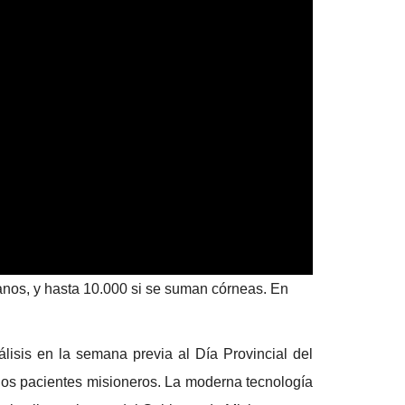
nos, y hasta 10.000 si se suman córneas. En
isis en la semana previa al Día Provincial del
 los pacientes misioneros. La moderna tecnología