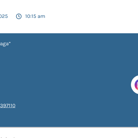
2025
10:15 am
iaga”
397110