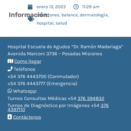
enero 13, 2023
11:29 am
Información:
atenciones
,
balance
,
dermatología
,
hospital
,
salud
Hospital Escuela de Agudos “Dr. Ramón Madariaga”
Avenida Marconi 3736 – Posadas Misiones
Como llegar
Teléfonos
+54 376 4443700 (Conmutador)
+54 376 4443777 (Emergencia)
Whatsapp:
Turnos Consultas Médicas +54
376 394832
Turnos de Diagnóstico por Imágenes +54
376
4397110
Contáctenos