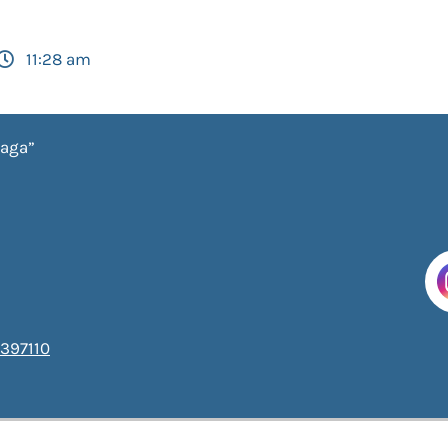
11:28 am
iaga”
397110