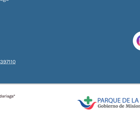
397110
dariaga”