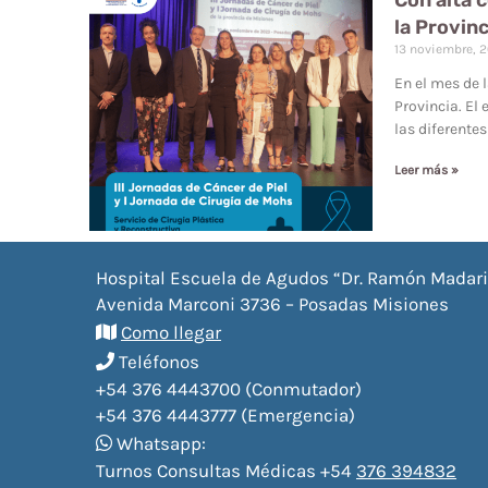
Con alta c
la Provinc
13 noviembre, 
En el mes de l
Provincia. El
las diferente
Leer más »
Hospital Escuela de Agudos “Dr. Ramón Madar
Avenida Marconi 3736 – Posadas Misiones
Como llegar
Teléfonos
+54 376 4443700 (Conmutador)
+54 376 4443777 (Emergencia)
Whatsapp:
Turnos Consultas Médicas +54
376 394832