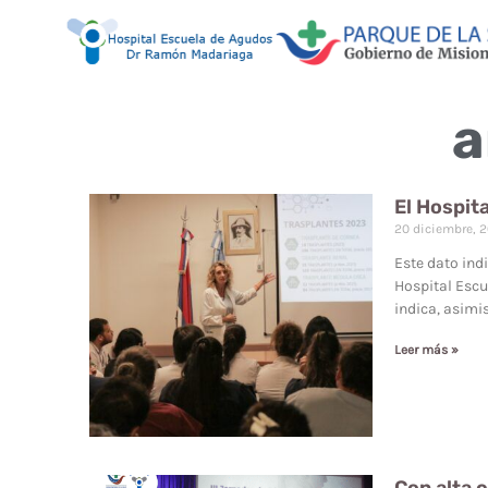
a
El Hospit
20 diciembre, 
Este dato ind
Hospital Escu
indica, asimi
Leer más »