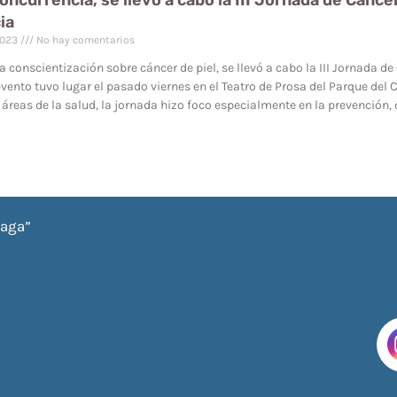
oncurrencia, se llevó a cabo la III Jornada de Cánce
ia
2023
No hay comentarios
a conscientización sobre cáncer de piel, se llevó a cabo la III Jornada de
 evento tuvo lugar el pasado viernes en el Teatro de Prosa del Parque de
s áreas de la salud, la jornada hizo foco especialmente en la prevención
iaga”