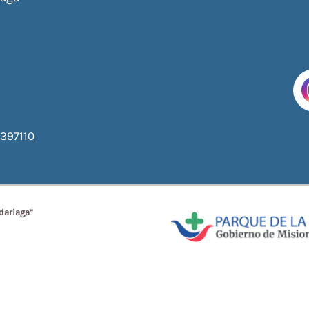
397110
dariaga”