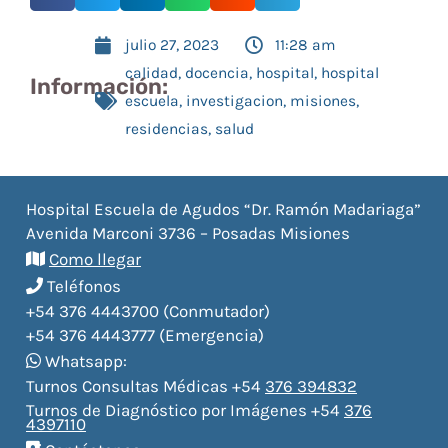
julio 27, 2023
11:28 am
calidad
,
docencia
,
hospital
,
hospital
Información:
escuela
,
investigacion
,
misiones
,
residencias
,
salud
Hospital Escuela de Agudos “Dr. Ramón Madariaga”
Avenida Marconi 3736 – Posadas Misiones
Como llegar
Teléfonos
+54 376 4443700 (Conmutador)
+54 376 4443777 (Emergencia)
Whatsapp:
Turnos Consultas Médicas +54
376 394832
Turnos de Diagnóstico por Imágenes +54
376
4397110