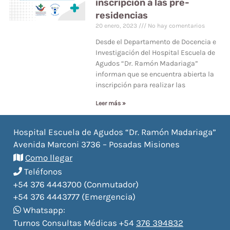
inscripción a las pre-
residencias
20 enero, 2023
No hay comentarios
Desde el Departamento de Docencia e
Investigación del Hospital Escuela de
Agudos “Dr. Ramón Madariaga”
informan que se encuentra abierta la
inscripción para realizar las
Leer más »
Hospital Escuela de Agudos “Dr. Ramón Madariaga”
Avenida Marconi 3736 – Posadas Misiones
Como llegar
Teléfonos
+54 376 4443700 (Conmutador)
+54 376 4443777 (Emergencia)
Whatsapp:
Turnos Consultas Médicas +54
376 394832