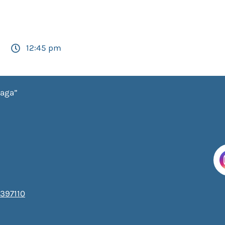
12:45 pm
iaga”
397110