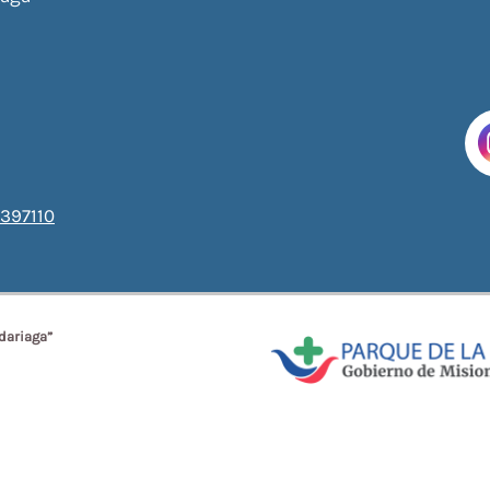
397110
dariaga”