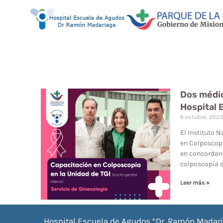
Dos médic
Hospital 
6 octubre, 202
El Instituto 
en Colposcopí
en concordanc
colposcopía d
Leer más »
Hospital Escuela de Agudos “Dr. Ramón Madar