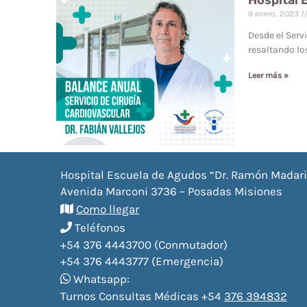
Hospital 
9 enero, 2023
Desde el Serv
resaltando lo
Leer más »
Hospital Escuela de Agudos “Dr. Ramón Madar
Avenida Marconi 3736 – Posadas Misiones
Como llegar
Teléfonos
+54 376 4443700 (Conmutador)
+54 376 4443777 (Emergencia)
Whatsapp:
Turnos Consultas Médicas +54
376 394832